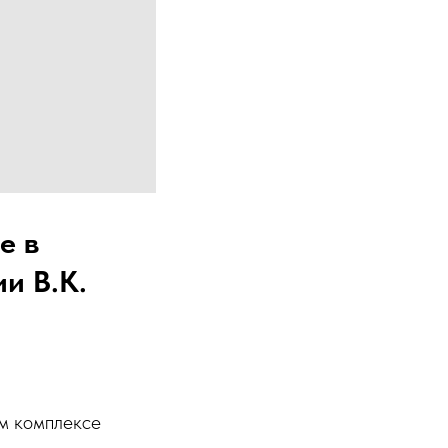
е в
и В.К.
м комплексе