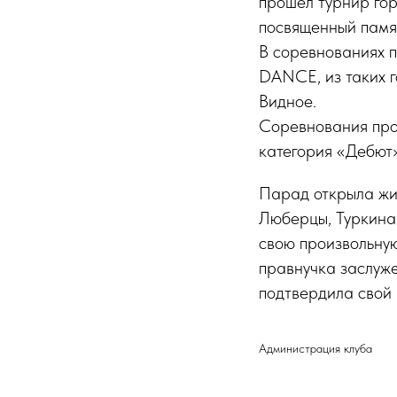
прошёл турнир гор
посвященный памя
В соревнованиях п
DANCE, из таких г
Видное.
Соревнования про
категория «Дебют»
Парад открыла ж
Люберцы, Туркина
свою произвольную
правнучка заслуже
подтвердила свой
Администрация клуба