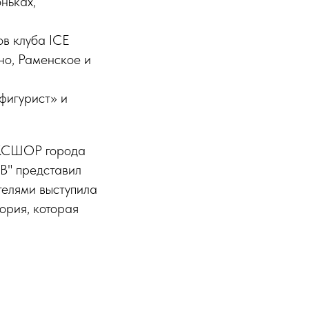
ньках,
ов клуба ICE
но, Раменское и
фигурист» и
 КСШОР города
B" представил
телями выступила
ория, которая